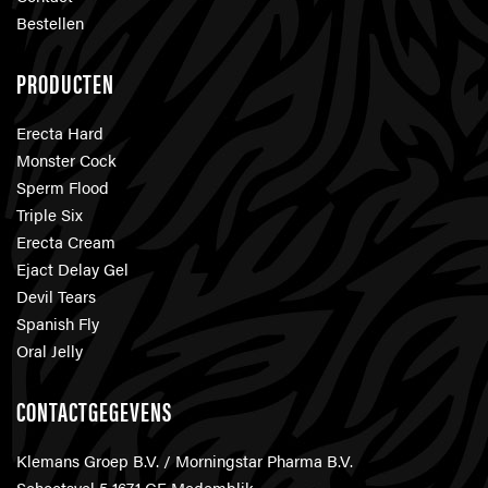
Bestellen
PRODUCTEN
Erecta Hard
Monster Cock
Sperm Flood
Triple Six
Erecta Cream
Ejact Delay Gel
Devil Tears
Spanish Fly
Oral Jelly
CONTACTGEGEVENS
Klemans Groep B.V. / Morningstar Pharma B.V.
Schootsvel 5 1671 GE Medemblik