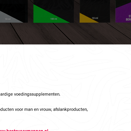
waardige voedingssupplementen.
oducten voor man en vrouw, afslankproducten,
w.bestevoormannen.nl